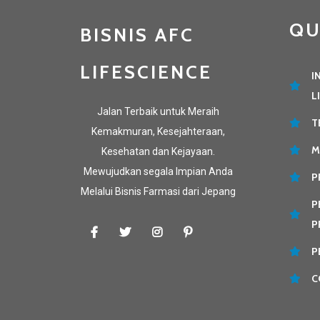
QU
BISNIS AFC
LIFESCIENCE
I
L
Jalan Terbaik untuk Meraih
T
Kemakmuran, Kesejahteraan,
M
Kesehatan dan Kejayaan.
Mewujudkan segala Impian Anda
P
Melalui Bisnis Farmasi dari Jepang
P
P
P
C