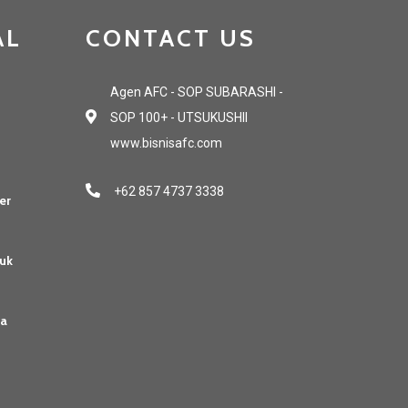
AL
CONTACT US
Agen AFC - SOP SUBARASHI -
SOP 100+ - UTSUKUSHII
www.bisnisafc.com
+62 857 4737 3338
er
uk
sa