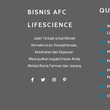
QU
BISNIS AFC
LIFESCIENCE
I
L
Jalan Terbaik untuk Meraih
T
Kemakmuran, Kesejahteraan,
M
Kesehatan dan Kejayaan.
Mewujudkan segala Impian Anda
P
Melalui Bisnis Farmasi dari Jepang
P
P
P
C