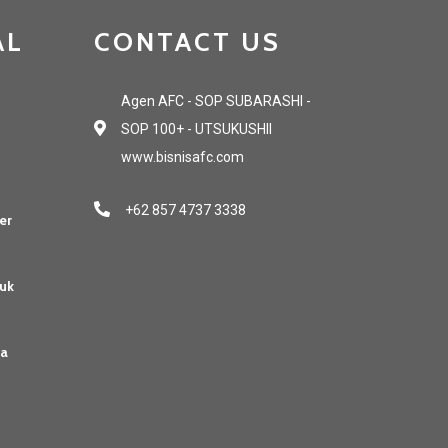
AL
CONTACT US
Agen AFC - SOP SUBARASHI -
SOP 100+ - UTSUKUSHII
www.bisnisafc.com
+62 857 4737 3338
er
uk
sa