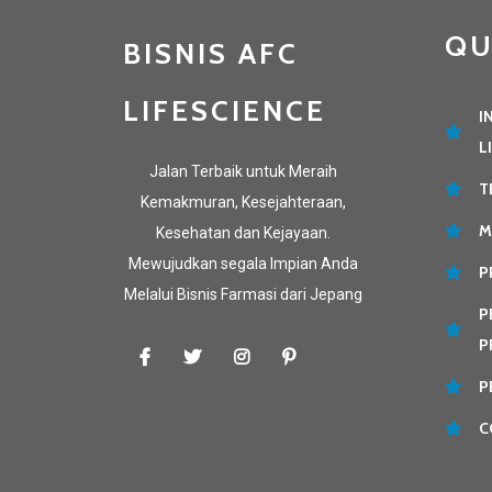
QU
BISNIS AFC
LIFESCIENCE
I
L
Jalan Terbaik untuk Meraih
T
Kemakmuran, Kesejahteraan,
M
Kesehatan dan Kejayaan.
Mewujudkan segala Impian Anda
P
Melalui Bisnis Farmasi dari Jepang
P
P
P
C