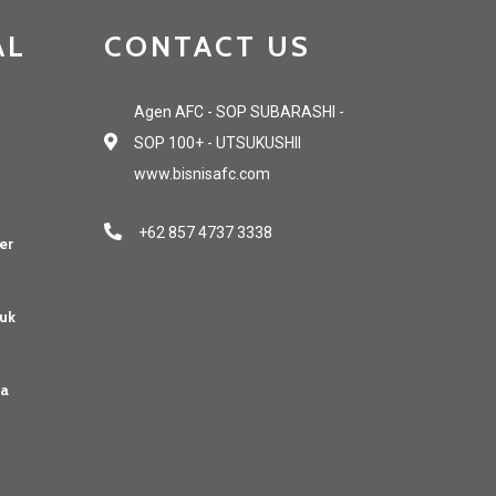
AL
CONTACT US
Agen AFC - SOP SUBARASHI -
SOP 100+ - UTSUKUSHII
www.bisnisafc.com
+62 857 4737 3338
er
uk
sa