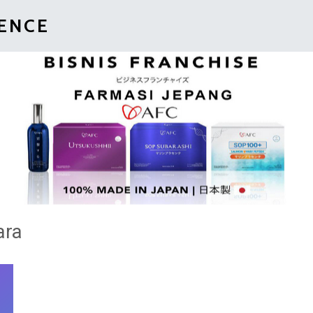
IENCE
ara