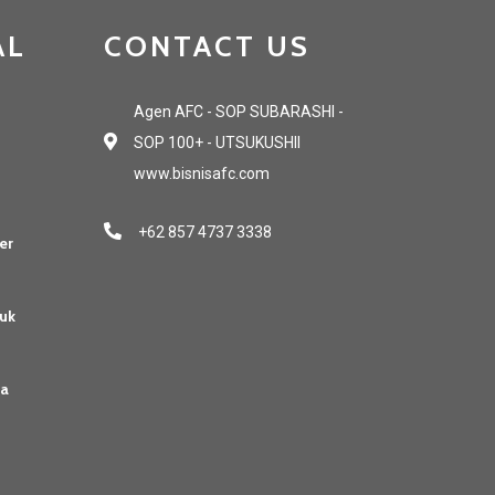
AL
CONTACT US
Agen AFC - SOP SUBARASHI -
SOP 100+ - UTSUKUSHII
www.bisnisafc.com
+62 857 4737 3338
er
uk
sa