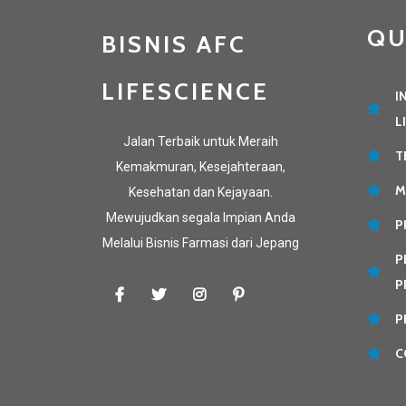
QU
BISNIS AFC
LIFESCIENCE
I
L
Jalan Terbaik untuk Meraih
T
Kemakmuran, Kesejahteraan,
M
Kesehatan dan Kejayaan.
Mewujudkan segala Impian Anda
P
Melalui Bisnis Farmasi dari Jepang
P
P
P
C