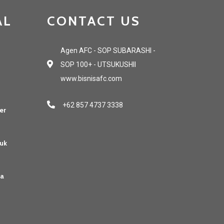
AL
CONTACT US
Agen AFC - SOP SUBARASHI -
SOP 100+ - UTSUKUSHII
www.bisnisafc.com
+62 857 4737 3338
er
uk
sa