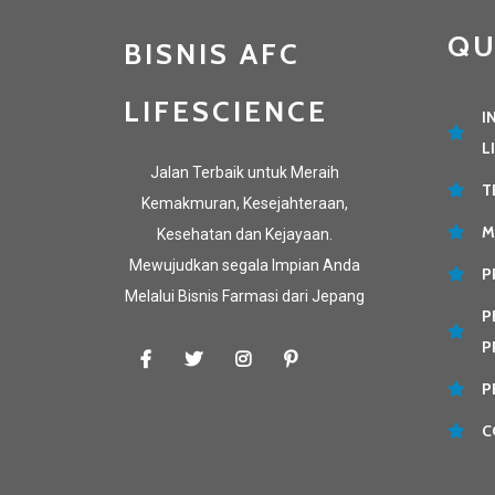
QU
BISNIS AFC
LIFESCIENCE
I
L
Jalan Terbaik untuk Meraih
T
Kemakmuran, Kesejahteraan,
M
Kesehatan dan Kejayaan.
Mewujudkan segala Impian Anda
P
Melalui Bisnis Farmasi dari Jepang
P
P
P
C