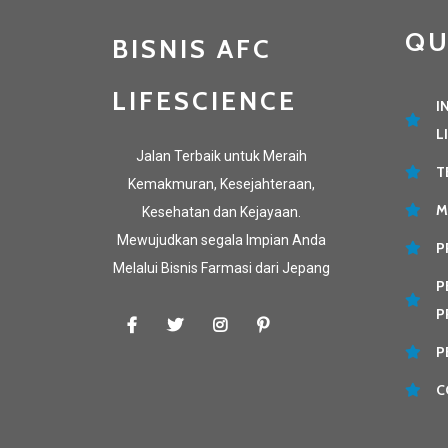
QU
BISNIS AFC
LIFESCIENCE
I
L
Jalan Terbaik untuk Meraih
T
Kemakmuran, Kesejahteraan,
M
Kesehatan dan Kejayaan.
Mewujudkan segala Impian Anda
P
Melalui Bisnis Farmasi dari Jepang
P
P
P
C