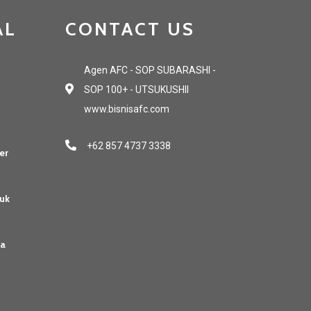
AL
CONTACT US
Agen AFC - SOP SUBARASHI -
SOP 100+ - UTSUKUSHII
www.bisnisafc.com
+62 857 4737 3338
er
uk
sa