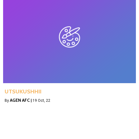
UTSUKUSHHII
AGEN AFC
By
|
19
Oct, 22