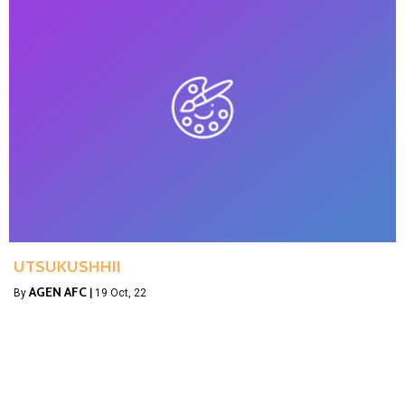
UTSUKUSHHII
AGEN AFC
By
|
19
Oct, 22