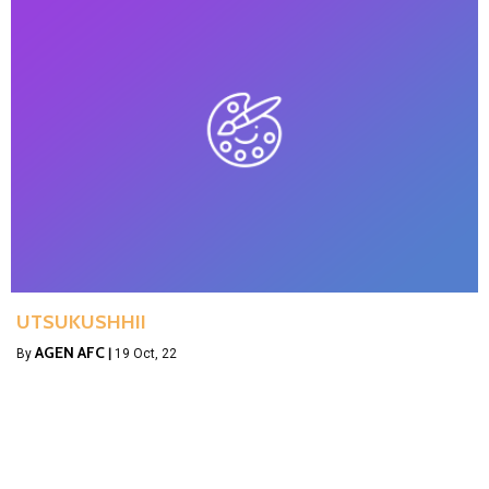
UTSUKUSHHII
AGEN AFC
By
|
19
Oct, 22