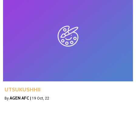
UTSUKUSHHII
AGEN AFC
By
|
19
Oct, 22