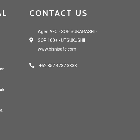
AL
CONTACT US
Agen AFC - SOP SUBARASHI -
SOP 100+ - UTSUKUSHII
www.bisnisafc.com
+62 857 4737 3338
er
uk
sa