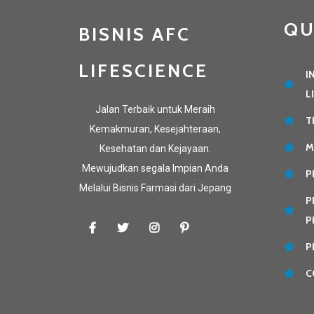
QU
BISNIS AFC
LIFESCIENCE
I
L
Jalan Terbaik untuk Meraih
T
Kemakmuran, Kesejahteraan,
M
Kesehatan dan Kejayaan.
Mewujudkan segala Impian Anda
P
Melalui Bisnis Farmasi dari Jepang
P
P
P
C