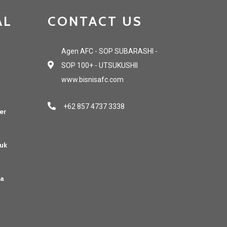
AL
CONTACT US
Agen AFC - SOP SUBARASHI -
SOP 100+ - UTSUKUSHII
www.bisnisafc.com
+62 857 4737 3338
er
uk
sa