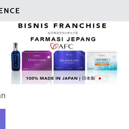
IENCE
an