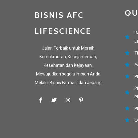
QU
BISNIS AFC
LIFESCIENCE
I
L
Jalan Terbaik untuk Meraih
T
Kemakmuran, Kesejahteraan,
M
Kesehatan dan Kejayaan.
Mewujudkan segala Impian Anda
P
Melalui Bisnis Farmasi dari Jepang
P
P
P
C