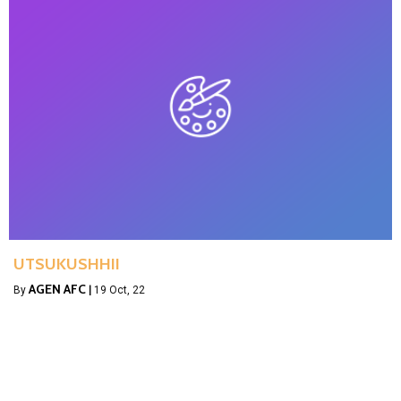
UTSUKUSHHII
AGEN AFC
By
|
19
Oct, 22