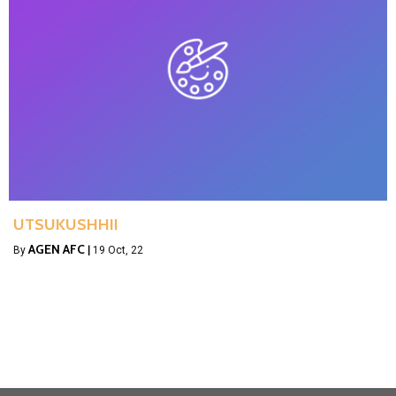
UTSUKUSHHII
AGEN AFC
By
|
19
Oct, 22